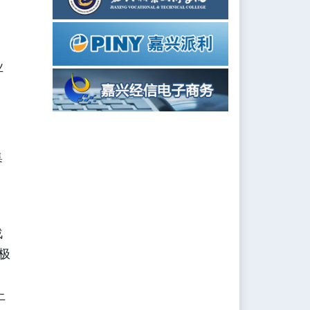
业
集
战
极
上