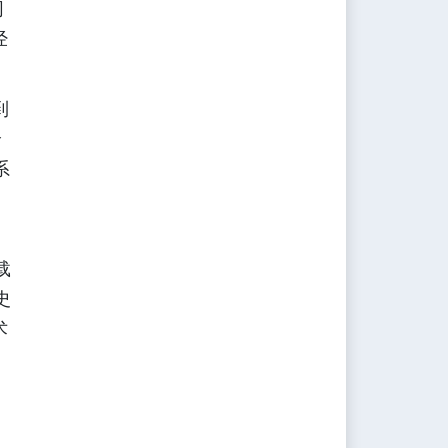
网
经
到
全
系
载
史
术